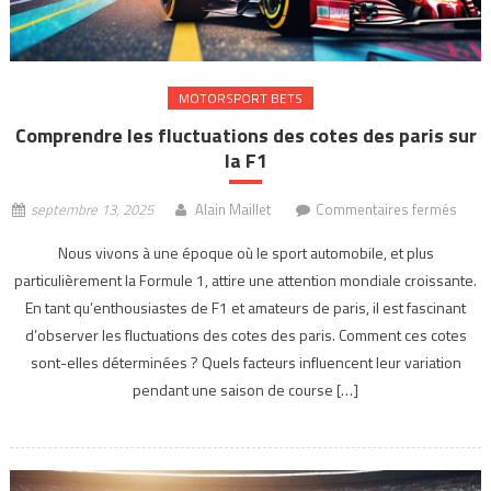
MOTORSPORT BETS
Comprendre les fluctuations des cotes des paris sur
la F1
sur
septembre 13, 2025
Alain Maillet
Commentaires fermés
Comp
Nous vivons à une époque où le sport automobile, et plus
les
particulièrement la Formule 1, attire une attention mondiale croissante.
fluct
En tant qu’enthousiastes de F1 et amateurs de paris, il est fascinant
des
cotes
d’observer les fluctuations des cotes des paris. Comment ces cotes
des
sont-elles déterminées ? Quels facteurs influencent leur variation
paris
pendant une saison de course […]
sur
la
F1