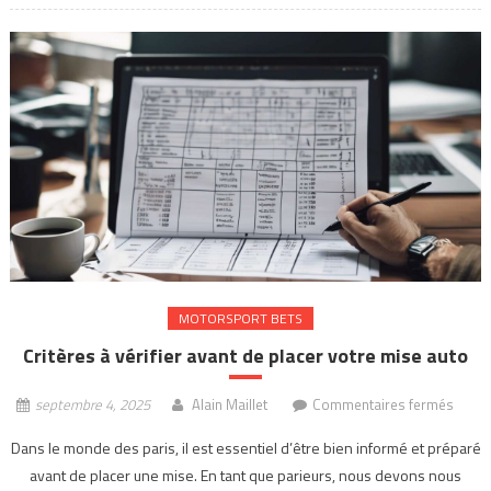
MOTORSPORT BETS
Critères à vérifier avant de placer votre mise auto
sur
septembre 4, 2025
Alain Maillet
Commentaires fermés
Critèr
Dans le monde des paris, il est essentiel d’être bien informé et préparé
à
avant de placer une mise. En tant que parieurs, nous devons nous
vérifie