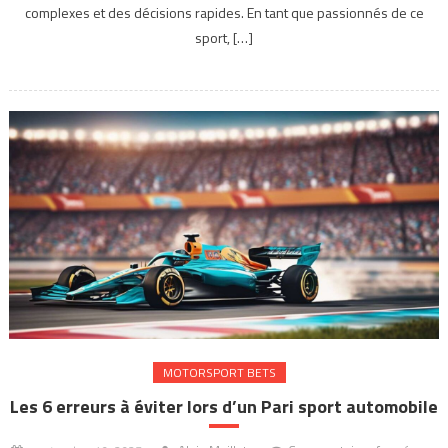
mieu
complexes et des décisions rapides. En tant que passionnés de ce
parie
sport, […]
MOTORSPORT BETS
Les 6 erreurs à éviter lors d’un Pari sport automobile