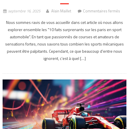
sur
septembre 16, 2025
Alain Maillet
Commentaires fermés
10
Nous sommes ravis de vous accueillir dans cet article où nous allons
faits
explorer ensemble les "10 faits surprenants sur les paris en sport
surpr
automobile". En tant que passionnés de courses et amateurs de
sur
les
sensations fortes, nous savons tous combien les sports mécaniques
paris
peuvent être palpitants. Cependant, ce que beaucoup d’entre nous
en
ignorent, c’est à quel […]
sport
auto