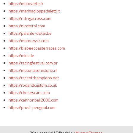
https://motoverte.fr
https://marinadiospedaletti.it
https://ridingacross.com
https://nicoterol.com
https://palante-dakar.be
https://motoczysz.com
https://bisbeecoasterraces.com
https://mlol.de
https://racingfestival.com.br
https://motorracehistorie.nl
https://raceofchampions.net
https://rodandcustom.co.uk
https://chrisescars.com
https://cannonball2000.com
https://prost-peugeot.com
2017 editorial
|
Editorial by
MysteryThemes
.