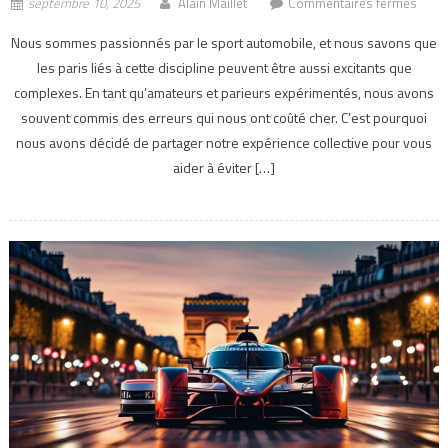
sur
septembre 10, 2025
Alain Maillet
Commentaires fermés
Les
Nous sommes passionnés par le sport automobile, et nous savons que
6
les paris liés à cette discipline peuvent être aussi excitants que
erreu
complexes. En tant qu’amateurs et parieurs expérimentés, nous avons
à
éviter
souvent commis des erreurs qui nous ont coûté cher. C’est pourquoi
lors
nous avons décidé de partager notre expérience collective pour vous
d’un
aider à éviter […]
Pari
sport
auto