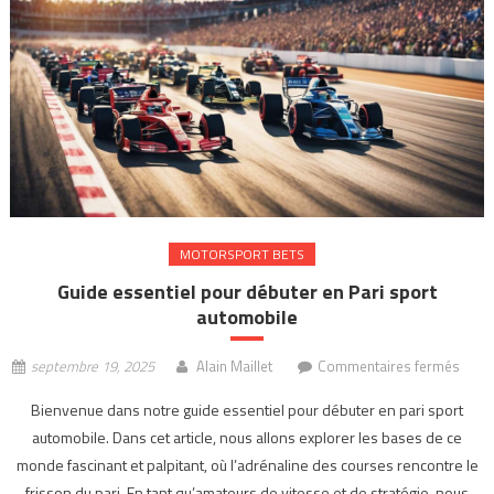
MOTORSPORT BETS
Guide essentiel pour débuter en Pari sport
automobile
sur
septembre 19, 2025
Alain Maillet
Commentaires fermés
Guide
Bienvenue dans notre guide essentiel pour débuter en pari sport
essen
automobile. Dans cet article, nous allons explorer les bases de ce
pour
monde fascinant et palpitant, où l’adrénaline des courses rencontre le
début
en
frisson du pari. En tant qu’amateurs de vitesse et de stratégie, nous