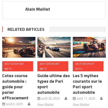
Alain Maillet
RELATED ARTICLES
MOTORSPORT
MOTORSPORT
MOTORSPORT
BETS
BETS
BETS
Cotes course
Guide ultime des
Les 5 mythes
automobile :
types de Pari
courants sur le
guide pour
sport
Pari sport
parier
automobile
automobile
efficacement
août 26, 2025
août 11, 2025
août 9, 2025
Alain Maillet
Alain Maillet