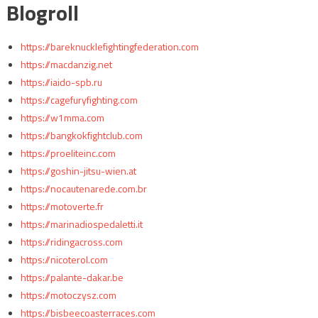
Blogroll
https://bareknucklefightingfederation.com
https://macdanzig.net
https://iaido-spb.ru
https://cagefuryfighting.com
https://w1mma.com
https://bangkokfightclub.com
https://proeliteinc.com
https://goshin-jitsu-wien.at
https://nocautenarede.com.br
https://motoverte.fr
https://marinadiospedaletti.it
https://ridingacross.com
https://nicoterol.com
https://palante-dakar.be
https://motoczysz.com
https://bisbeecoasterraces.com