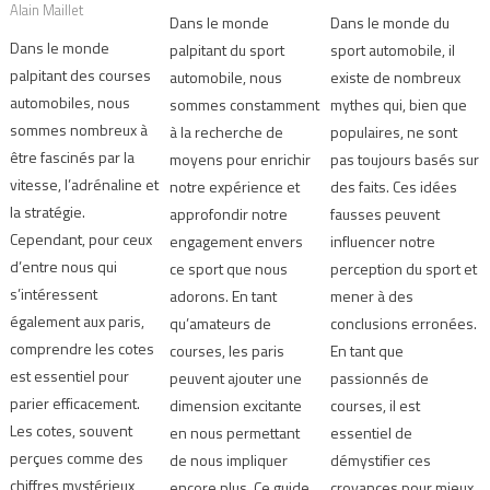
Alain Maillet
Dans le monde
Dans le monde du
Dans le monde
palpitant du sport
sport automobile, il
palpitant des courses
automobile, nous
existe de nombreux
automobiles, nous
sommes constamment
mythes qui, bien que
sommes nombreux à
à la recherche de
populaires, ne sont
être fascinés par la
moyens pour enrichir
pas toujours basés sur
vitesse, l’adrénaline et
notre expérience et
des faits. Ces idées
la stratégie.
approfondir notre
fausses peuvent
Cependant, pour ceux
engagement envers
influencer notre
d’entre nous qui
ce sport que nous
perception du sport et
s’intéressent
adorons. En tant
mener à des
également aux paris,
qu’amateurs de
conclusions erronées.
comprendre les cotes
courses, les paris
En tant que
est essentiel pour
peuvent ajouter une
passionnés de
parier efficacement.
dimension excitante
courses, il est
Les cotes, souvent
en nous permettant
essentiel de
perçues comme des
de nous impliquer
démystifier ces
chiffres mystérieux,
encore plus. Ce guide
croyances pour mieux