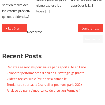
sont en réalité des
ultime explore les
apprécier la […]
indicateurs précieux
types […]
qui nous aident […]
Navigation
Les 6 erreurs à éviter lors d’un Pari sport automobile
Comprendre les fluctuations des cotes des paris sur la F1
Recherche
de
Recherche
l’article
Recent Posts
Réflexes essentiels pour suivre paris sport auto en ligne
Comparer performances d’équipes : stratégie gagnante
7 idées reçues sur le Pari sport automobile
Tendances sport auto à surveiller pour vos paris 2025
Analyse de pari : L’importance du circuit en Formule 1