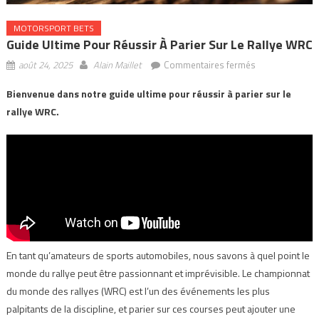
MOTORSPORT BETS
Guide Ultime Pour Réussir À Parier Sur Le Rallye WRC
sur
août 24, 2025
Alain Maillet
Commentaires fermés
Guide
Bienvenue dans notre guide ultime pour réussir à parier sur le
ultime
rallye WRC.
pour
réussir
à
parier
sur
le
rallye
WRC
En tant qu’amateurs de sports automobiles, nous savons à quel point le
monde du rallye peut être passionnant et imprévisible. Le championnat
du monde des rallyes (WRC) est l’un des événements les plus
palpitants de la discipline, et parier sur ces courses peut ajouter une