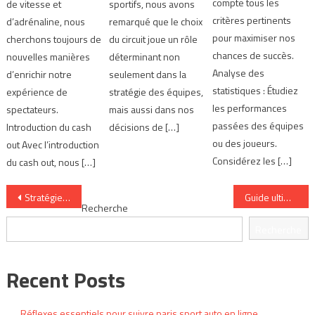
compte tous les
de vitesse et
sportifs, nous avons
critères pertinents
d’adrénaline, nous
remarqué que le choix
pour maximiser nos
cherchons toujours de
du circuit joue un rôle
chances de succès.
nouvelles manières
déterminant non
Analyse des
d’enrichir notre
seulement dans la
statistiques : Étudiez
expérience de
stratégie des équipes,
les performances
spectateurs.
mais aussi dans nos
passées des équipes
Introduction du cash
décisions de […]
ou des joueurs.
out Avec l’introduction
Considérez les […]
du cash out, nous […]
Navigation
Stratégie de pari : Comment lire les statistiques pilotes
Guide ultime des types de Pari sport automobile
Recherche
de
Recherche
l’article
Recent Posts
Réflexes essentiels pour suivre paris sport auto en ligne