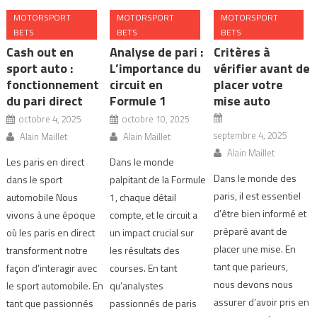
MOTORSPORT
MOTORSPORT
MOTORSPORT
BETS
BETS
BETS
Cash out en
Analyse de pari :
Critères à
sport auto :
L’importance du
vérifier avant de
fonctionnement
circuit en
placer votre
du pari direct
Formule 1
mise auto
octobre 4, 2025
octobre 10, 2025
septembre 4, 2025
Alain Maillet
Alain Maillet
Alain Maillet
Les paris en direct
Dans le monde
Dans le monde des
dans le sport
palpitant de la Formule
paris, il est essentiel
automobile Nous
1, chaque détail
d’être bien informé et
vivons à une époque
compte, et le circuit a
préparé avant de
où les paris en direct
un impact crucial sur
placer une mise. En
transforment notre
les résultats des
tant que parieurs,
façon d’interagir avec
courses. En tant
nous devons nous
le sport automobile. En
qu’analystes
assurer d’avoir pris en
tant que passionnés
passionnés de paris